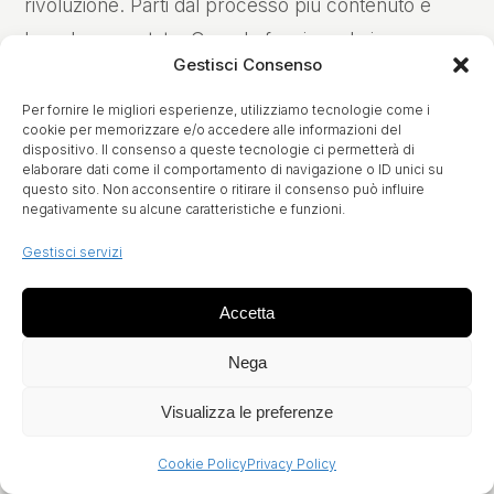
rivoluzione. Parti dal processo più contenuto e
ben documentato. Quando funziona, hai un caso
Gestisci Consenso
interno per convincere il resto dell’azienda.
Per fornire le migliori esperienze, utilizziamo tecnologie come i
cookie per memorizzare e/o accedere alle informazioni del
Passo 3: Verifica se è davvero un caso da
dispositivo. Il consenso a queste tecnologie ci permetterà di
elaborare dati come il comportamento di navigazione o ID unici su
agente
questo sito. Non acconsentire o ritirare il consenso può influire
negativamente su alcune caratteristiche e funzioni.
Spesso un chatbot ben progettato basta. La
Gestisci servizi
domanda da farsi è: il processo richiede
solo
conversazione
(informare, raccogliere) o richiede
Accetta
CONTATTI
azione su sistemi
(leggere dati, aggiornare,
info@newwave-media.it
Nega
comunicare)? Se la risposta è “solo
LOCATION
Via del Gazzato 20/10, Venezia Mestre
conversazione”, il chatbot è la scelta giusta e costa
Visualizza le preferenze
SOCIAL
meno. Onestà che salva budget.
LinkedIn
Cookie Policy
Privacy Policy