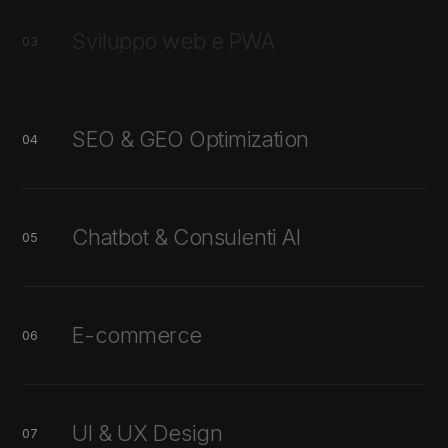
Sviluppo web e PWA
03
SEO & GEO Optimization
04
Chatbot & Consulenti AI
05
E-commerce
06
UI & UX Design
07