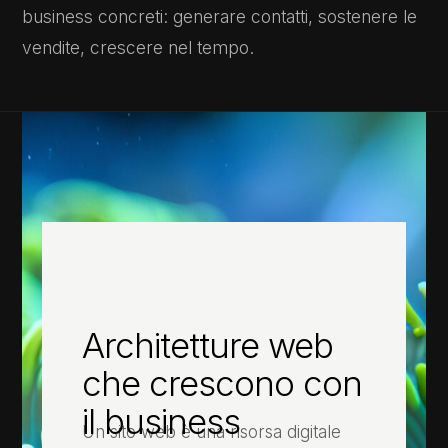
business concreti: generare contatti, sostenere le
vendite, crescere nel tempo.
Architetture web
che crescono con
il business
Un sito web è una risorsa digitale