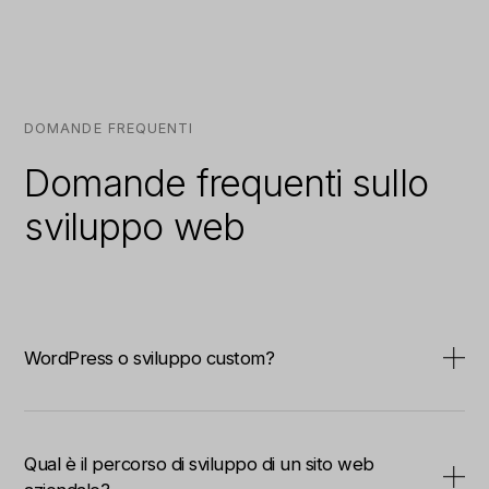
DOMANDE FREQUENTI
Domande frequenti sullo
sviluppo web
WordPress o sviluppo custom?
La scelta dipende da obiettivi, complessità e integrazioni
richieste. Per siti content‑driven si utilizzano spesso
Qual è il percorso di sviluppo di un sito web