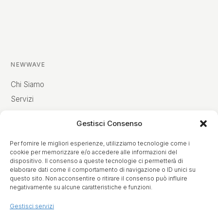
NEWWAVE
Chi Siamo
Servizi
Insights
Gestisci Consenso
Progetti
Contatti
Per fornire le migliori esperienze, utilizziamo tecnologie come i
cookie per memorizzare e/o accedere alle informazioni del
dispositivo. Il consenso a queste tecnologie ci permetterà di
elaborare dati come il comportamento di navigazione o ID unici su
questo sito. Non acconsentire o ritirare il consenso può influire
EXPERTISE
negativamente su alcune caratteristiche e funzioni.
Business Intelligence
Gestisci servizi
AI & Automazione