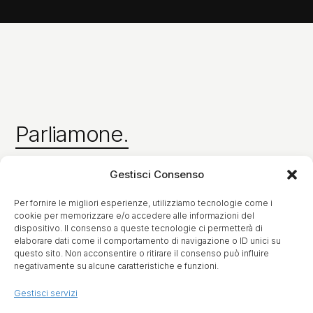
Parliamone.
Gestisci Consenso
Per fornire le migliori esperienze, utilizziamo tecnologie come i
cookie per memorizzare e/o accedere alle informazioni del
dispositivo. Il consenso a queste tecnologie ci permetterà di
elaborare dati come il comportamento di navigazione o ID unici su
NEWWAVE
questo sito. Non acconsentire o ritirare il consenso può influire
negativamente su alcune caratteristiche e funzioni.
Chi Siamo
Gestisci servizi
Servizi