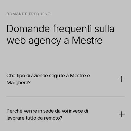
DOMANDE FREQUENTI
Domande frequenti sulla
web agency a Mestre
Che tipo di aziende seguite a Mestre e
Marghera?
Soprattutto tre profili. Aziende manifatturiere che
vendono ad altre aziende, spesso con una quota di
Perché venire in sede da voi invece di
export, che hanno bisogno di cataloghi e schede
lavorare tutto da remoto?
Home
tecniche ordinate. Società di servizi B2B, studi