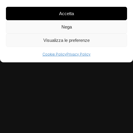
Accetta
CONTATTI
info@newwave-media.it
Nega
LOCATION
Via del Gazzato 20/10, Venezia Mestre
Visualizza le preferenze
SOCIAL
LinkedIn
Cookie Policy
Privacy Policy
LA SFIDA
Sei società, otto sedi, un
unico ecosistema digitale
F&M Ingegneria non è un singolo studio: è un
gruppo con sei società controllate, ognuna con
competenze specifiche e mercati diversi. Il sito